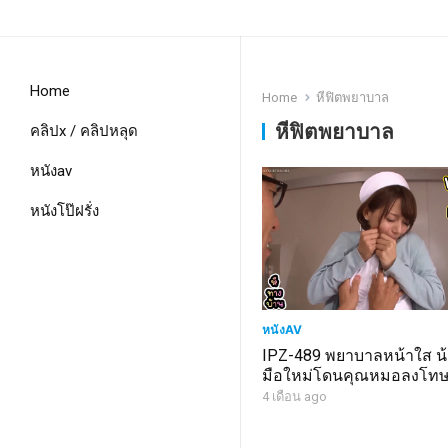
Home
Home
หีฟิตพยาบาล
หีฟิตพยาบาล
คลิปx / คลิปหลุด
หนังav
หนังโป๊ฝรั่ง
หนังAV
IPZ-489 พยาบาลหน้าใส น้
มือใหม่โดนคุณหมอลงโทษเ
แล้วคนไข้จัดต่อกระแทกแ
4 เดือน ago