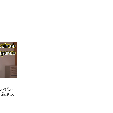
องริโอะ
ย็ดหีแรง
ตกใน